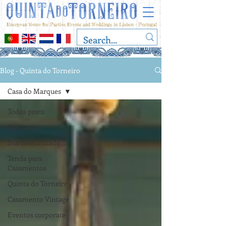
European Venue for Parties Events and Weddings in Lisbon - Portugal
Blog - Quinta do Torneiro
Casa do Marques
Todos posts
Começar
Sua comunidade
Tenda para
Casamentos
Quinta do Torneiro
Casamento Vintage
Eventos corporate