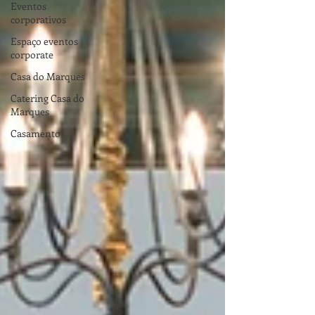
Eventos
corporativos
Espaço eventos
corporate
Casa do Marques
Catering Casa do
Marques
Casamento